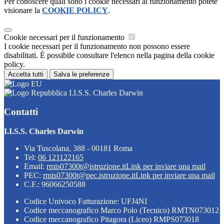
Per conoscere quali sono i cookie necessari al funzionamento potete
visionare la
COOKIE POLICY
.
Cookie necessari per il funzionamento
I cookie necessari per il funzionamento non possono essere
disabilitati. È possibile consultare l'elenco nella pagina della cookie
policy.
Accetta tutti
Salva le preferenze
I.I.S.S. Charles Darwin
Contatti
I.I.S.S. Charles Darwin
Via Tuscolana, 388 - 00181 Roma
Tel:
06 121122165
Email:
rmis07300t@istruzione.it
Link per inviare una mail
PEC:
rmis07300t@pec.istruzione.it
Link per inviare una mail
C.F.: 96066250588
Codice Univoco Fatturazione: UFJ4NI
Codice meccanografico Marco Polo (Tecnico) RMTN073012
Codice meccanografico Pitagora (Liceo) RMPS073018