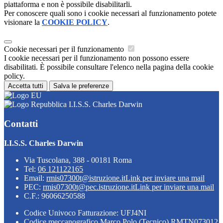
piattaforma e non è possibile disabilitarli.
Per conoscere quali sono i cookie necessari al funzionamento potete
visionare la
COOKIE POLICY
.
Cookie necessari per il funzionamento
I cookie necessari per il funzionamento non possono essere
disabilitati. È possibile consultare l'elenco nella pagina della cookie
policy.
Accetta tutti
Salva le preferenze
I.I.S.S. Charles Darwin
Contatti
I.I.S.S. Charles Darwin
Via Tuscolana, 388 - 00181 Roma
Tel:
06 121122165
Email:
rmis07300t@istruzione.it
Link per inviare una mail
PEC:
rmis07300t@pec.istruzione.it
Link per inviare una mail
C.F.: 96066250588
Codice Univoco Fatturazione: UFJ4NI
Codice meccanografico Marco Polo (Tecnico) RMTN073012