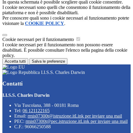
In questa schermata è possibile scegliere quali cookie consentire.
I cookie necessari sono quelli che consentono il funzionamento della
piattaforma e non è possibile disabilitarli.
Per conoscere quali sono i cookie necessari al funzionamento potete
visionare la
COOKIE POLICY
.
Cookie necessari per il funzionamento
I cookie necessari per il funzionamento non possono essere
disabilitati. È possibile consultare l'elenco nella pagina della cookie
policy.
Accetta tutti
Salva le preferenze
I.I.S.S. Charles Darwin
Contatti
I.I.S.S. Charles Darwin
Via Tuscolana, 388 - 00181 Roma
Tel:
06 121122165
Email:
rmis07300t@istruzione.it
Link per inviare una mail
PEC:
rmis07300t@pec.istruzione.it
Link per inviare una mail
C.F.: 96066250588