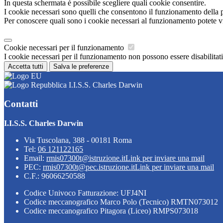
In questa schermata è possibile scegliere quali cookie consentire.
I cookie necessari sono quelli che consentono il funzionamento della pi
Per conoscere quali sono i cookie necessari al funzionamento potete v
Cookie necessari per il funzionamento
I cookie necessari per il funzionamento non possono essere disabilitati.
Accetta tutti
Salva le preferenze
I.I.S.S. Charles Darwin
Contatti
I.I.S.S. Charles Darwin
Via Tuscolana, 388 - 00181 Roma
Tel:
06 121122165
Email:
rmis07300t@istruzione.it
Link per inviare una mail
PEC:
rmis07300t@pec.istruzione.it
Link per inviare una mail
C.F.: 96066250588
Codice Univoco Fatturazione: UFJ4NI
Codice meccanografico Marco Polo (Tecnico) RMTN073012
Codice meccanografico Pitagora (Liceo) RMPS073018