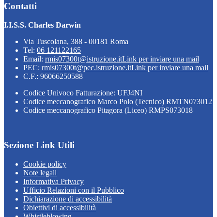
Contatti
I.I.S.S. Charles Darwin
Via Tuscolana, 388 - 00181 Roma
Tel:
06 121122165
Email:
rmis07300t@istruzione.it
Link per inviare una mail
PEC:
rmis07300t@pec.istruzione.it
Link per inviare una mail
C.F.: 96066250588
Codice Univoco Fatturazione: UFJ4NI
Codice meccanografico Marco Polo (Tecnico) RMTN073012
Codice meccanografico Pitagora (Liceo) RMPS073018
Sezione Link Utili
Cookie policy
Note legali
Informativa Privacy
Ufficio Relazioni con il Pubblico
Dichiarazione di accessibilità
Obiettivi di accessibilità
Whistleblowing