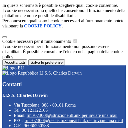
In questa schermata è possibile scegliere quali cookie consentire.
I cookie necessari sono quelli che consentono il funzionamento della
piattaforma e non è possibile disabilitarli.
Per conoscere quali sono i cookie necessari al funzionamento potete
visionare la
COOKIE POLICY
.
Cookie necessari per il funzionamento
I cookie necessari per il funzionamento non possono essere
disabilitati. È possibile consultare l'elenco nella pagina della cookie
policy.
Accetta tutti
Salva le preferenze
I.I.S.S. Charles Darwin
Contatti
I.I.S.S. Charles Darwin
Via Tuscolana, 388 - 00181 Roma
Tel:
06 121122165
Email:
rmis07300t@istruzione.it
Link per inviare una mail
PEC:
rmis07300t@pec.istruzione.it
Link per inviare una mail
C.F.: 96066250588