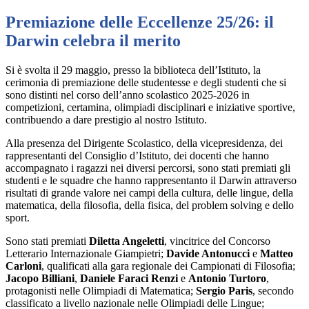
Premiazione delle Eccellenze 25/26: il
Darwin celebra il merito
Si è svolta il 29 maggio, presso la biblioteca dell’Istituto, la
cerimonia di premiazione delle studentesse e degli studenti che si
sono distinti nel corso dell’anno scolastico 2025-2026 in
competizioni, certamina, olimpiadi disciplinari e iniziative sportive,
contribuendo a dare prestigio al nostro Istituto.
Alla presenza del Dirigente Scolastico, della vicepresidenza, dei
rappresentanti del Consiglio d’Istituto, dei docenti che hanno
accompagnato i ragazzi nei diversi percorsi, sono stati premiati gli
studenti e le squadre che hanno rappresentanto il Darwin attraverso
risultati di grande valore nei campi della cultura, delle lingue, della
matematica, della filosofia, della fisica, del problem solving e dello
sport.
Sono stati premiati
Diletta Angeletti
, vincitrice del Concorso
Letterario Internazionale Giampietri;
Davide Antonucci
e
Matteo
Carloni
, qualificati alla gara regionale dei Campionati di Filosofia;
Jacopo Billiani
,
Daniele Faraci Renzi
e
Antonio Turtoro
,
protagonisti nelle Olimpiadi di Matematica;
Sergio Paris
, secondo
classificato a livello nazionale nelle Olimpiadi delle Lingue;