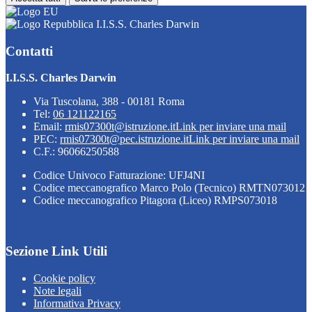
I.I.S.S. Charles Darwin
Contatti
I.I.S.S. Charles Darwin
Via Tuscolana, 388 - 00181 Roma
Tel:
06 121122165
Email:
rmis07300t@istruzione.it
Link per inviare una mail
PEC:
rmis07300t@pec.istruzione.it
Link per inviare una mail
C.F.: 96066250588
Codice Univoco Fatturazione: UFJ4NI
Codice meccanografico Marco Polo (Tecnico) RMTN073012
Codice meccanografico Pitagora (Liceo) RMPS073018
Sezione Link Utili
Cookie policy
Note legali
Informativa Privacy