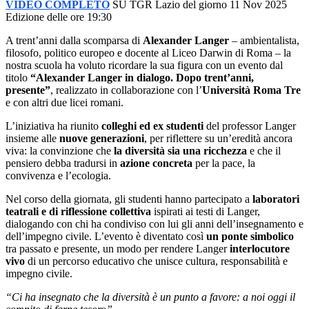
VIDEO COMPLETO
SU TGR Lazio del giorno 11 Nov 2025
Edizione delle ore 19:30
A trent’anni dalla scomparsa di
Alexander Langer
– ambientalista,
filosofo, politico europeo e docente al Liceo Darwin di Roma – la
nostra scuola ha voluto ricordare la sua figura con un evento dal
titolo
“Alexander Langer in dialogo. Dopo trent’anni,
presente”
, realizzato in collaborazione con l’
Università Roma Tre
e con altri due licei romani.
L’iniziativa ha riunito
colleghi ed ex studenti
del professor Langer
insieme alle
nuove generazioni
, per riflettere su un’eredità ancora
viva: la convinzione che
la diversità sia una ricchezza
e che il
pensiero debba tradursi in
azione concreta
per la pace, la
convivenza e l’ecologia.
Nel corso della giornata, gli studenti hanno partecipato a
laboratori
teatrali e di riflessione collettiva
ispirati ai testi di Langer,
dialogando con chi ha condiviso con lui gli anni dell’insegnamento e
dell’impegno civile. L’evento è diventato così
un ponte simbolico
tra passato e presente, un modo per rendere Langer
interlocutore
vivo
di un percorso educativo che unisce cultura, responsabilità e
impegno civile.
“Ci ha insegnato che la diversità è un punto a favore: a noi oggi il