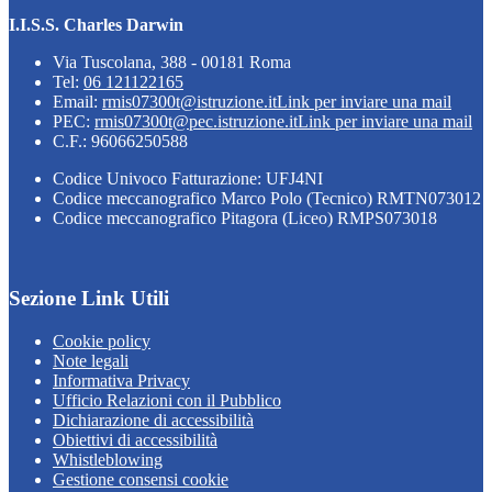
I.I.S.S. Charles Darwin
Via Tuscolana, 388 - 00181 Roma
Tel:
06 121122165
Email:
rmis07300t@istruzione.it
Link per inviare una mail
PEC:
rmis07300t@pec.istruzione.it
Link per inviare una mail
C.F.: 96066250588
Codice Univoco Fatturazione: UFJ4NI
Codice meccanografico Marco Polo (Tecnico) RMTN073012
Codice meccanografico Pitagora (Liceo) RMPS073018
Sezione Link Utili
Cookie policy
Note legali
Informativa Privacy
Ufficio Relazioni con il Pubblico
Dichiarazione di accessibilità
Obiettivi di accessibilità
Whistleblowing
Gestione consensi cookie