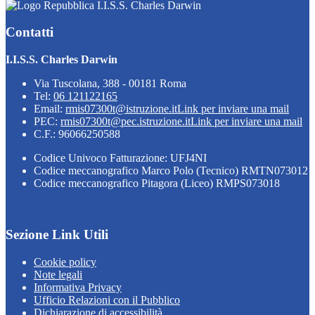
I.I.S.S. Charles Darwin
Contatti
I.I.S.S. Charles Darwin
Via Tuscolana, 388 - 00181 Roma
Tel:
06 121122165
Email:
rmis07300t@istruzione.it
Link per inviare una mail
PEC:
rmis07300t@pec.istruzione.it
Link per inviare una mail
C.F.: 96066250588
Codice Univoco Fatturazione: UFJ4NI
Codice meccanografico Marco Polo (Tecnico) RMTN073012
Codice meccanografico Pitagora (Liceo) RMPS073018
Sezione Link Utili
Cookie policy
Note legali
Informativa Privacy
Ufficio Relazioni con il Pubblico
Dichiarazione di accessibilità