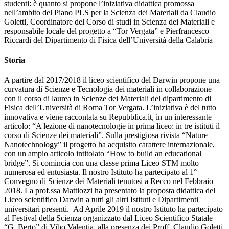
studenti: è quanto si propone l’iniziativa didattica promossa
nell’ambito del Piano PLS per la Scienza dei Materiali da Claudio
Goletti, Coordinatore del Corso di studi in Scienza dei Materiali e
responsabile locale del progetto a “Tor Vergata” e Pierfrancesco
Riccardi del Dipartimento di Fisica dell’Università della Calabria
Storia
A partire dal 2017/2018 il liceo scientifico del Darwin propone una
curvatura di Scienze e Tecnologia dei materiali in collaborazione
con il corso di laurea in Scienze dei Materiali del dipartimento di
Fisica dell’Università di Roma Tor Vergata. L’iniziativa è del tutto
innovativa e viene raccontata su Repubblica.it, in un interessante
articolo: “A lezione di nanotecnologie in prima liceo: in tre istituti il
corso di Scienze dei materiali”. Sulla prestigiosa rivista “Nature
Nanotechnology” il progetto ha acquisito carattere internazionale,
con un ampio articolo intitolato “How to build an educational
bridge”. Si comincia con una classe prima Liceo STM molto
numerosa ed entusiasta. Il nostro Istituto ha partecipato al 1°
Convegno di Scienze dei Materiali tenutosi a Recco nel Febbraio
2018. La prof.ssa Mattiozzi ha presentato la proposta didattica del
Liceo scientifico Darwin a tutti gli altri Istituti e Dipartimenti
universitari presenti. Ad Aprile 2019 il nostro Istituto ha partecipato
al Festival della Scienza organizzato dal Liceo Scientifico Statale
“G. Berto” di Vibo Valentia, alla presenza dei Proff. Claudio Goletti