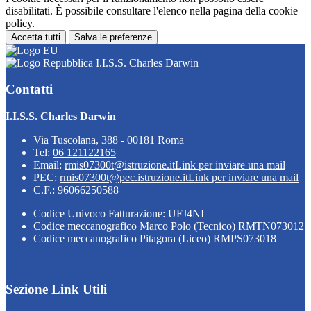
disabilitati. È possibile consultare l'elenco nella pagina della cookie
policy.
Accetta tutti
Salva le preferenze
I.I.S.S. Charles Darwin
Contatti
I.I.S.S. Charles Darwin
Via Tuscolana, 388 - 00181 Roma
Tel:
06 121122165
Email:
rmis07300t@istruzione.it
Link per inviare una mail
PEC:
rmis07300t@pec.istruzione.it
Link per inviare una mail
C.F.: 96066250588
Codice Univoco Fatturazione: UFJ4NI
Codice meccanografico Marco Polo (Tecnico) RMTN073012
Codice meccanografico Pitagora (Liceo) RMPS073018
Sezione Link Utili