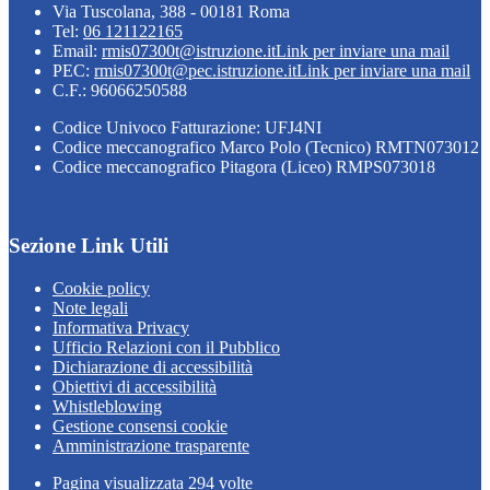
Via Tuscolana, 388 - 00181 Roma
Tel:
06 121122165
Email:
rmis07300t@istruzione.it
Link per inviare una mail
PEC:
rmis07300t@pec.istruzione.it
Link per inviare una mail
C.F.: 96066250588
Codice Univoco Fatturazione: UFJ4NI
Codice meccanografico Marco Polo (Tecnico) RMTN073012
Codice meccanografico Pitagora (Liceo) RMPS073018
Sezione Link Utili
Cookie policy
Note legali
Informativa Privacy
Ufficio Relazioni con il Pubblico
Dichiarazione di accessibilità
Obiettivi di accessibilità
Whistleblowing
Gestione consensi cookie
Amministrazione trasparente
Pagina visualizzata
294
volte