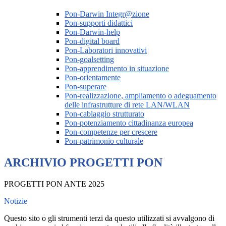
Pon-Darwin Integr@zione
Pon-supporti didattici
Pon-Darwin-help
Pon-digital board
Pon-Laboratori innovativi
Pon-goalsetting
Pon-apprendimento in situazione
Pon-orientamente
Pon-superare
Pon-realizzazione, ampliamento o adeguamento
delle infrastrutture di rete LAN/WLAN
Pon-cablaggio strutturato
Pon-potenziamento cittadinanza europea
Pon-competenze per crescere
Pon-patrimonio culturale
ARCHIVIO PROGETTI PON
PROGETTI PON ANTE 2025
Notizie
Questo sito o gli strumenti terzi da questo utilizzati si avvalgono di