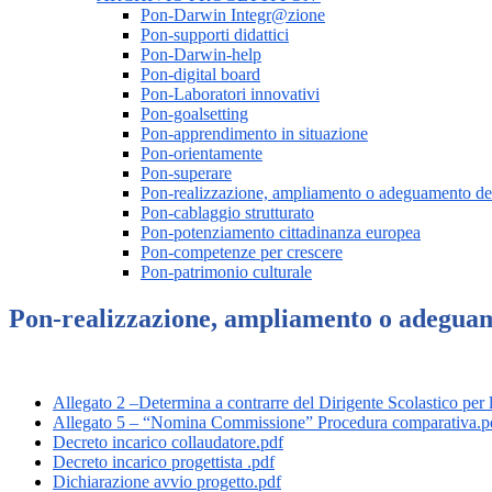
Pon-Darwin Integr@zione
Pon-supporti didattici
Pon-Darwin-help
Pon-digital board
Pon-Laboratori innovativi
Pon-goalsetting
Pon-apprendimento in situazione
Pon-orientamente
Pon-superare
Pon-realizzazione, ampliamento o adeguamento de
Pon-cablaggio strutturato
Pon-potenziamento cittadinanza europea
Pon-competenze per crescere
Pon-patrimonio culturale
Pon-realizzazione, ampliamento o adegua
Allegato 2 –Determina a contrarre del Dirigente Scolastico per
Allegato 5 – “Nomina Commissione” Procedura comparativa.p
Decreto incarico collaudatore.pdf
Decreto incarico progettista .pdf
Dichiarazione avvio progetto.pdf