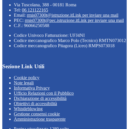
Via Tuscolana, 388 - 00181 Roma
Tel:
06 121122165
Email:
rmis07300t@istruzione.it
Link per inviare una mail
PEC:
rmis07300t@pec.istruzione.it
Link per inviare una mail
C.F.: 96066250588
Codice Univoco Fatturazione: UFJ4NI
Codice meccanografico Marco Polo (Tecnico) RMTN073012
Codice meccanografico Pitagora (Liceo) RMPS073018
Sezione Link Utili
Cookie policy
Note legali
Informativa Privacy
Ufficio Relazioni con il Pubblico
Dichiarazione di accessibilità
Obiettivi di accessibilità
Whistleblowing
Gestione consensi cookie
Amministrazione trasparente
Pagina visualizzata
1289
volte