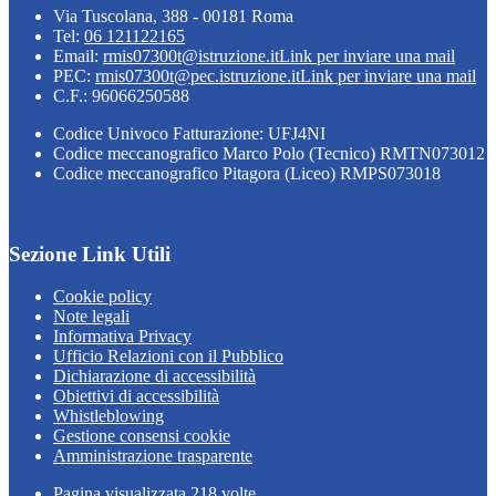
Via Tuscolana, 388 - 00181 Roma
Tel:
06 121122165
Email:
rmis07300t@istruzione.it
Link per inviare una mail
PEC:
rmis07300t@pec.istruzione.it
Link per inviare una mail
C.F.: 96066250588
Codice Univoco Fatturazione: UFJ4NI
Codice meccanografico Marco Polo (Tecnico) RMTN073012
Codice meccanografico Pitagora (Liceo) RMPS073018
Sezione Link Utili
Cookie policy
Note legali
Informativa Privacy
Ufficio Relazioni con il Pubblico
Dichiarazione di accessibilità
Obiettivi di accessibilità
Whistleblowing
Gestione consensi cookie
Amministrazione trasparente
Pagina visualizzata
218
volte