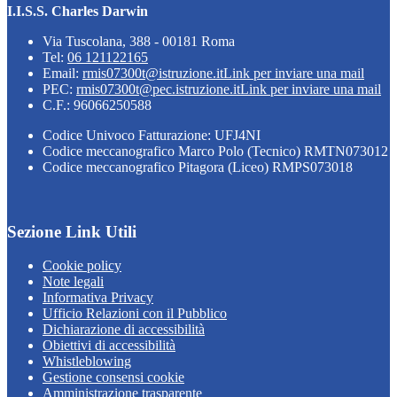
I.I.S.S. Charles Darwin
Via Tuscolana, 388 - 00181 Roma
Tel:
06 121122165
Email:
rmis07300t@istruzione.it
Link per inviare una mail
PEC:
rmis07300t@pec.istruzione.it
Link per inviare una mail
C.F.: 96066250588
Codice Univoco Fatturazione: UFJ4NI
Codice meccanografico Marco Polo (Tecnico) RMTN073012
Codice meccanografico Pitagora (Liceo) RMPS073018
Sezione Link Utili
Cookie policy
Note legali
Informativa Privacy
Ufficio Relazioni con il Pubblico
Dichiarazione di accessibilità
Obiettivi di accessibilità
Whistleblowing
Gestione consensi cookie
Amministrazione trasparente