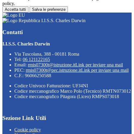
policy.
Accetta tutti
Salva le preferenze
I.I.S.S. Charles Darwin
Contatti
I.I.S.S. Charles Darwin
Via Tuscolana, 388 - 00181 Roma
Tel:
06 121122165
Email:
rmis07300t@istruzione.it
Link per inviare una mail
PEC:
rmis07300t@pec.istruzione.it
Link per inviare una mail
C.F.: 96066250588
Codice Univoco Fatturazione: UFJ4NI
Codice meccanografico Marco Polo (Tecnico) RMTN073012
Codice meccanografico Pitagora (Liceo) RMPS073018
Sezione Link Utili
Cookie policy