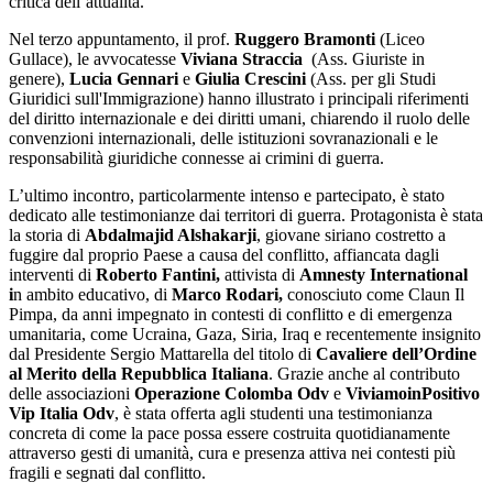
critica dell’attualità.
Nel terzo appuntamento, il prof.
Ruggero Bramonti
(Liceo
Gullace),
le avvocatesse
Viviana Straccia
(
Ass. Giuriste in
genere
),
Lucia Gennari
e
Giulia Crescini
(
Ass. per gli Studi
Giuridici sull'Immigrazione
) hanno illustrato i principali riferimenti
del diritto internazionale e dei diritti umani, chiarendo il ruolo delle
convenzioni internazionali, delle istituzioni sovranazionali e le
responsabilità giuridiche connesse ai crimini di guerra.
L’ultimo incontro, particolarmente intenso e partecipato, è stato
dedicato alle testimonianze dai territori di guerra. Protagonista è stata
la storia di
Abdalmajid Alshakarji
, giovane siriano costretto a
fuggire dal proprio Paese a causa del conflitto, affiancata dagli
interventi di
Roberto Fantini
,
attivista di
Amnesty International
i
n ambito educativo, di
Marco Rodari,
conosciuto come
Claun Il
Pimpa
, da anni impegnato in contesti di conflitto e di emergenza
umanitaria, come Ucraina, Gaza, Siria, Iraq e recentemente insignito
dal Presidente Sergio Mattarella del titolo di
Cavaliere dell’Ordine
al Merito della Repubblica Italiana
. Grazie anche al contributo
delle associazioni
Operazione Colomba Odv
e
ViviamoinPositivo
Vip Italia Odv
, è stata offerta agli studenti una testimonianza
concreta di come la pace possa essere costruita quotidianamente
attraverso gesti di umanità, cura e presenza attiva nei contesti più
fragili e segnati dal conflitto.