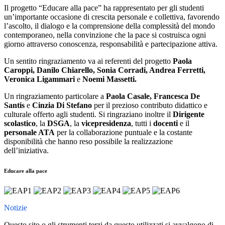
Il progetto “Educare alla pace” ha rappresentato per gli studenti
un’importante occasione di crescita personale e collettiva, favorendo
l’ascolto, il dialogo e la comprensione della complessità del mondo
contemporaneo, nella convinzione che la pace si costruisca ogni
giorno attraverso conoscenza, responsabilità e partecipazione attiva.
Un sentito ringraziamento va ai referenti del progetto
Paola
Caroppi, Danilo Chiarello, Sonia Corradi, Andrea Ferretti,
Veronica Ligammari
e
Noemi Massetti
.
Un ringraziamento particolare a
Paola Casale, Francesca De
Santis
e
Cinzia Di Stefano
per il prezioso contributo didattico e
culturale offerto agli studenti. Si ringraziano inoltre il
Dirigente
scolastico
, la
DSGA
, la
vicepresidenza
, tutti i
docenti
e il
personale ATA
per la collaborazione puntuale e la costante
disponibilità che hanno reso possibile la realizzazione
dell’iniziativa.
Educare alla pace
Notizie
Questo sito o gli strumenti terzi da questo utilizzati si avvalgono di