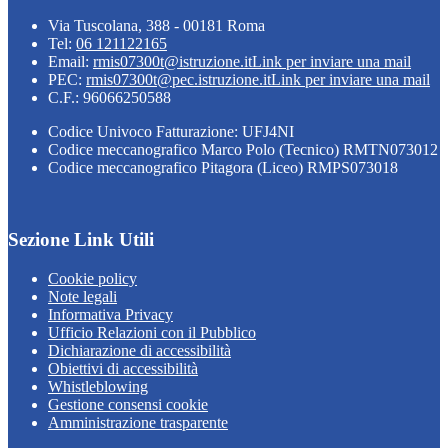
Via Tuscolana, 388 - 00181 Roma
Tel:
06 121122165
Email:
rmis07300t@istruzione.it
Link per inviare una mail
PEC:
rmis07300t@pec.istruzione.it
Link per inviare una mail
C.F.: 96066250588
Codice Univoco Fatturazione: UFJ4NI
Codice meccanografico Marco Polo (Tecnico) RMTN073012
Codice meccanografico Pitagora (Liceo) RMPS073018
Sezione Link Utili
Cookie policy
Note legali
Informativa Privacy
Ufficio Relazioni con il Pubblico
Dichiarazione di accessibilità
Obiettivi di accessibilità
Whistleblowing
Gestione consensi cookie
Amministrazione trasparente