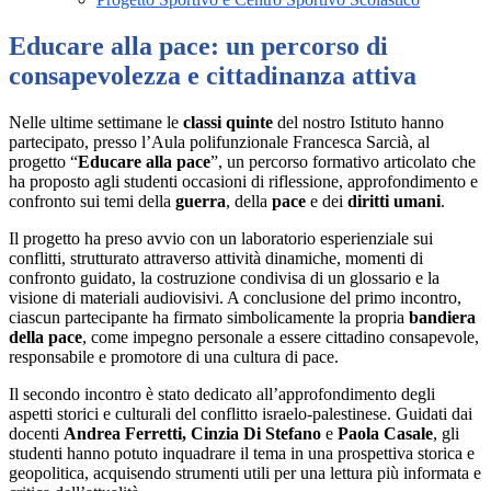
Educare alla pace: un percorso di
consapevolezza e cittadinanza attiva
Nelle ultime settimane le
classi quinte
del nostro Istituto hanno
partecipato, presso l’Aula polifunzionale
Francesca Sarcià
, al
progetto
“
Educare alla pace
”
, un percorso formativo articolato che
ha proposto agli studenti occasioni di riflessione, approfondimento e
confronto sui temi della
guerra
, della
pace
e dei
diritti umani
.
Il progetto ha preso avvio con un laboratorio esperienziale sui
conflitti, strutturato attraverso attività dinamiche, momenti di
confronto guidato, la costruzione condivisa di un glossario e la
visione di materiali audiovisivi. A conclusione del primo incontro,
ciascun partecipante ha firmato simbolicamente la propria
bandiera
della pace
, come impegno personale a essere cittadino consapevole,
responsabile e promotore di una cultura di pace.
Il secondo incontro è stato dedicato all’approfondimento degli
aspetti storici e culturali del conflitto israelo-palestinese. Guidati dai
docenti
Andrea Ferretti, Cinzia Di Stefano
e
Paola Casale
, gli
studenti hanno potuto inquadrare il tema in una prospettiva storica e
geopolitica, acquisendo strumenti utili per una lettura più informata e