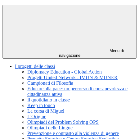
Menu di
navigazione
I progetti delle classi
Diplomacy Education - Global Action
Progetti United Network - IMUN & MUNER
Campionati di Filosofia
Educare alla pace: un percorso di consapevolezza e
cittadinanza attiva
Il quotidiano in classe
Keep in touch
La corsa di Miguel
L'Origine
Olimpiadi del Problem Solving OPS
Olimpiadi delle Lingue
Prevenzione e contrasto alla violenza di genere
Progetto Sportivo e Centro Sportivo Scolastico