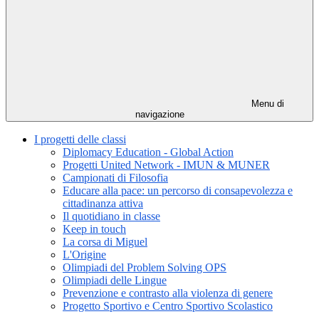
Menu di
navigazione
I progetti delle classi
Diplomacy Education - Global Action
Progetti United Network - IMUN & MUNER
Campionati di Filosofia
Educare alla pace: un percorso di consapevolezza e
cittadinanza attiva
Il quotidiano in classe
Keep in touch
La corsa di Miguel
L'Origine
Olimpiadi del Problem Solving OPS
Olimpiadi delle Lingue
Prevenzione e contrasto alla violenza di genere
Progetto Sportivo e Centro Sportivo Scolastico