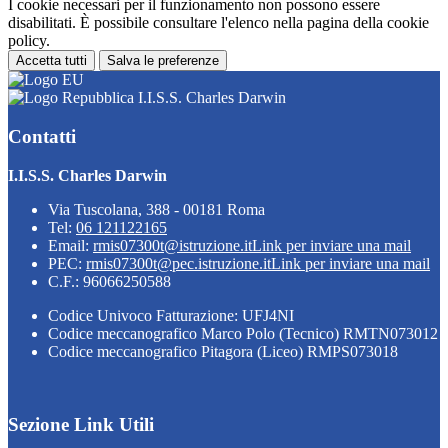
I cookie necessari per il funzionamento non possono essere
disabilitati. È possibile consultare l'elenco nella pagina della cookie
policy.
Accetta tutti
Salva le preferenze
I.I.S.S. Charles Darwin
Contatti
I.I.S.S. Charles Darwin
Via Tuscolana, 388 - 00181 Roma
Tel:
06 121122165
Email:
rmis07300t@istruzione.it
Link per inviare una mail
PEC:
rmis07300t@pec.istruzione.it
Link per inviare una mail
C.F.: 96066250588
Codice Univoco Fatturazione: UFJ4NI
Codice meccanografico Marco Polo (Tecnico) RMTN073012
Codice meccanografico Pitagora (Liceo) RMPS073018
Sezione Link Utili